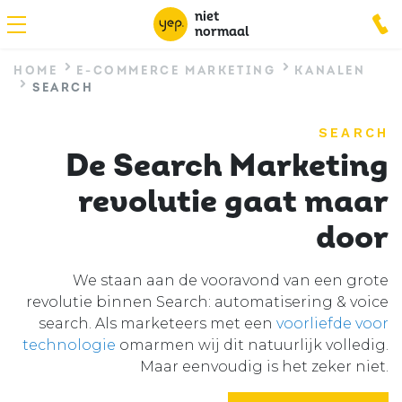
Overslaan
niet
Se
en
normaal
naar
m
HOME
E-COMMERCE MARKETING
KANALEN
de
SEARCH
inhoud
Hoofdnavigatie
gaan
E-COMMERCE MARKETING
SEARCH
De Search Marketing
TECHNOLOGIE
revolutie gaat maar
Secundair
KENNISMAKINGSGESPREK
door
menu
CONTACT
We staan aan de vooravond van een grote
revolutie binnen Search: automatisering & voice
search. Als marketeers met een
voorliefde voor
technologie
omarmen wij dit natuurlijk volledig.
Maar eenvoudig is het zeker niet.