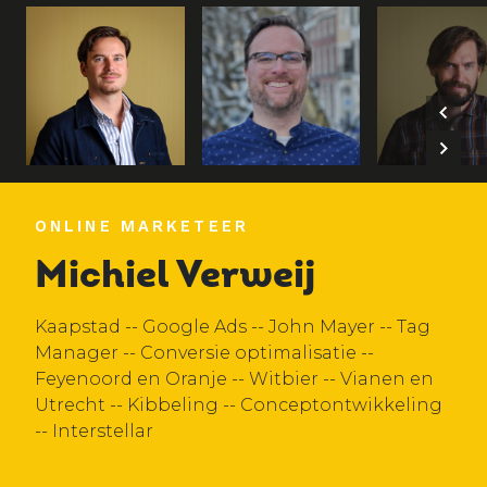
ONLINE MARKETEER
Michiel Verweij
Kaapstad -- Google Ads -- John Mayer -- Tag
Manager -- Conversie optimalisatie --
Feyenoord en Oranje -- Witbier -- Vianen en
Utrecht -- Kibbeling -- Conceptontwikkeling
-- Interstellar