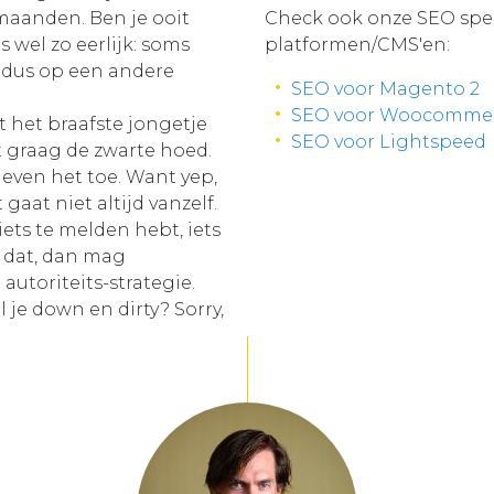
 maanden. Ben je ooit
Check ook onze SEO spec
s wel zo eerlijk: soms
platformen/CMS'en:
t dus op een andere
SEO voor Magento 2
SEO voor Woocomme
t het braafste jongetje
SEO voor Lightspeed
t graag de zwarte hoed.
geven het toe. Want yep,
gaat niet altijd vanzelf.
iets te melden hebt, iets
 dat, dan mag
 autoriteits-strategie.
l je down en dirty? Sorry,