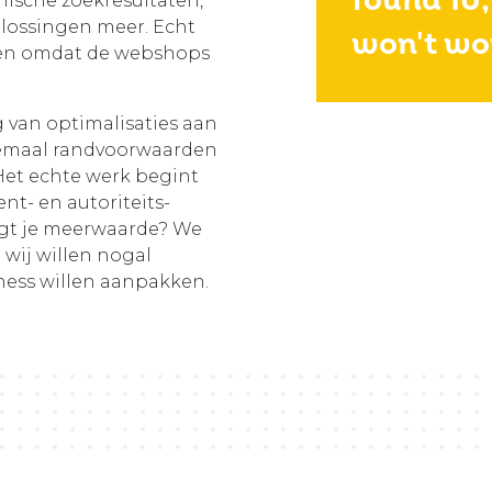
found 10
nische zoekresultaten,
plossingen meer. Echt
won't wo
lleen omdat de webshops
g van optimalisaties aan
llemaal randvoorwaarden
Het echte werk begint
t- en autoriteits-
ligt je meerwaarde? We
 wij willen nogal
iness willen aanpakken.