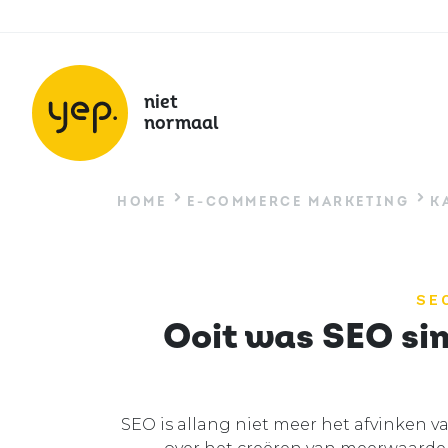
Secundair
Overslaan
en
menu
naar
de
niet
inhoud
normaal
gaan
HOME
E-COMMERCE MARKETING
K
SE
Ooit was SEO sim
SEO is allang niet meer het afvinken va