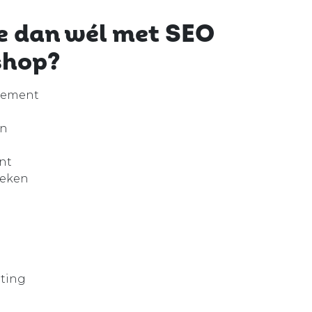
e dan wél met SEO
shop?
gement
en
nt
oeken
rting