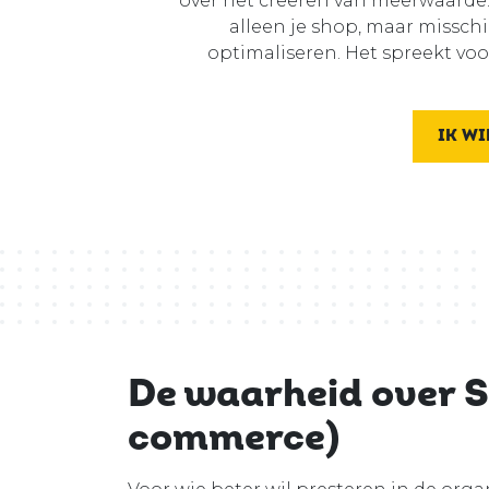
over het creëren van meerwaarde.
alleen je shop, maar misschi
optimaliseren. Het spreekt vo
IK WI
De waarheid over S
commerce)