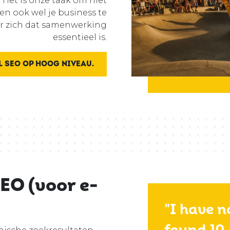
 Het is onze taak om niet
en ook wel je business te
or zich dat samenwerking
essentieel is.
L SEO OP HOOG NIVEAU.
EO (voor e-
"I have no