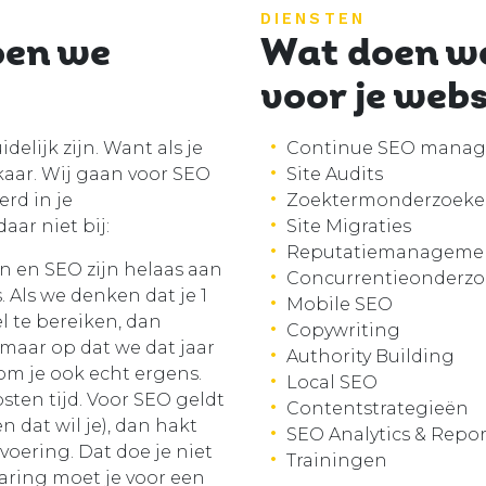
DIENSTEN
oen we
Wat doen w
voor je web
elijk zijn. Want als je
Continue SEO mana
kaar. Wij gaan voor SEO
Site Audits
erd in je
Zoektermonderzoek
aar niet bij:
Site Migraties
Reputatiemanageme
 en SEO zijn helaas aan
Concurrentieonderz
. Als we denken dat je 1
Mobile SEO
 te bereiken, dan
Copywriting
maar op dat we dat jaar
Authority Building
m je ook echt ergens.
Local SEO
ten tijd. Voor SEO geldt
Contentstrategieën
en dat wil je), dan hakt
SEO Analytics & Repo
voering. Dat doe je niet
Trainingen
aring moet je voor een