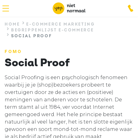
Overslaan
niet
Se
en
normaal
naar
m
HOME
E-COMMERCE MARKETING
de
BEGRIPPENLIJST E-COMMERCE
inhoud
SOCIAL PROOF
Hoofdnavigatie
gaan
E-COMMERCE MARKETING
FOMO
TECHNOLOGIE
Social Proof
Secundair
KENNISMAKINGSGESPREK
Social Proofing is een psychologisch fenomeen
menu
waarbij je je (shop)bezoekers probeert te
CONTACT
overtuigen door ze de acties en (positieve)
meningen van anderen voor te schotelen. De
term stamt al uit 1984, ver voordat Internet
gemeengoed werd. Het hele principe bestaat
natuurlijk al veel langer, het is ten slotte eigenlijk
gewoon een soort mond-tot-mond reclame waar
je als bedrijf actief gebruik van maakt.